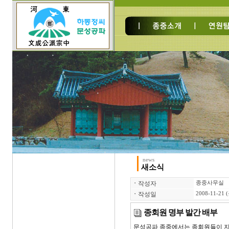
news
새소식
ㆍ
작성자
종중사무실
ㆍ
작성일
2008-11-21 
종회원 명부 발간 배부
문성공파 종중에서는 종회원들이 지역