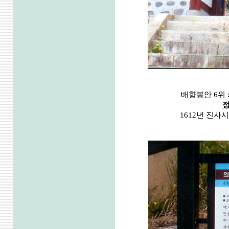
배향봉안 6위 
1612년 진사