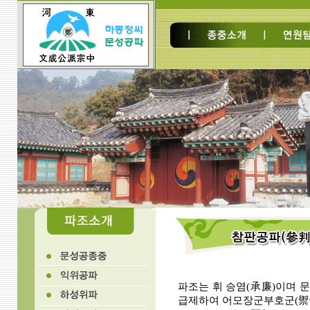
파조는 휘 승염(承廉)이며 문
급제하여 어모장군부호군(禦