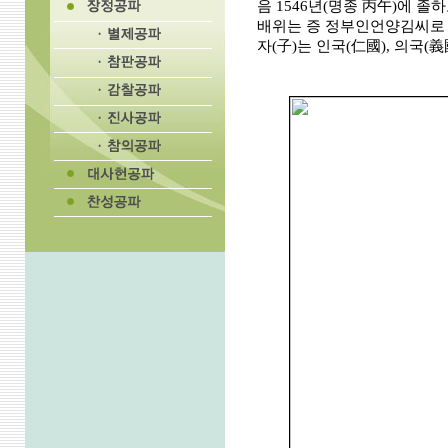
음 1546년(명종 丙午)에 
배위는 증 정부인언양김씨로 
자(子)는 인국(仁國), 의국(義國